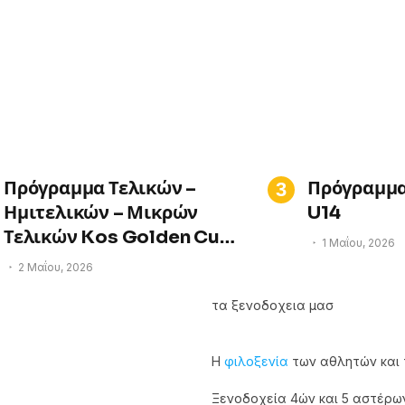
Πρόγραμμα Τελικών –
Πρόγραμμα
Ημιτελικών – Μικρών
U14
Τελικών Kos Golden Cup
1 Μαΐου, 2026
& Kos Youth
2 Μαΐου, 2026
τα ξενοδοχεια μασ
Η
φιλοξενία
των αθλητών και 
Ξενοδοχεία 4ών και 5 αστέρω