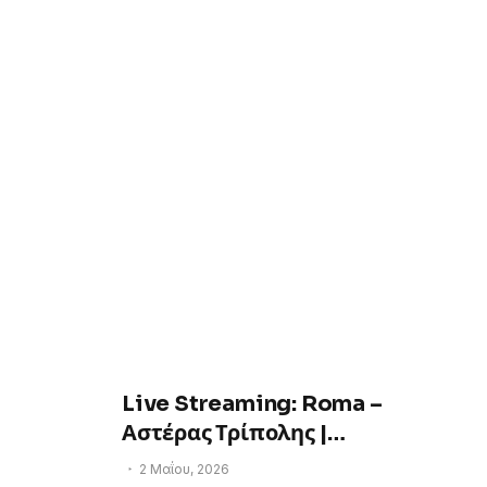
Live Streaming: Roma –
Αστέρας Τρίπολης |
Ημιτελικός Κ-12 Kos Golden |
2 Μαΐου, 2026