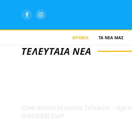
Facebook
Instagram
ΑΡΧΙΚΗ
ΤΑ ΝΕΑ ΜΑΣ
ΤΕΛΕΥΤΑΙΑ ΝΕΑ
Live: Αποτελέσματα Τελικών – Ημι
GOLDEN CUP
3 Μαΐου, 2026