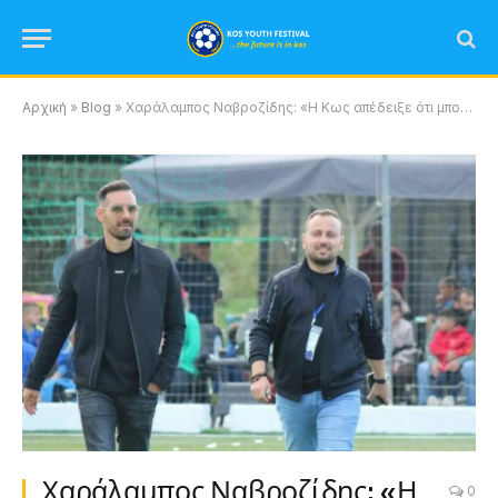
Αρχική
»
Blog
»
Χαράλαμπος Ναβροζίδης: «Η Κως απέδειξε ότι μπορεί να πρωταγωνιστεί»
Χαράλαμπος Ναβροζίδης: «Η
0