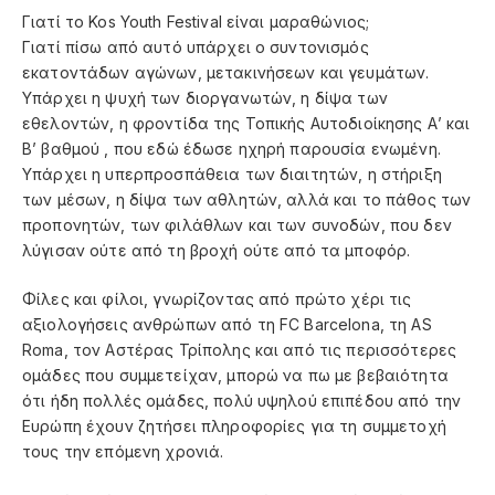
Γιατί το Kos Youth Festival είναι μαραθώνιος;
Γιατί πίσω από αυτό υπάρχει ο συντονισμός
εκατοντάδων αγώνων, μετακινήσεων και γευμάτων.
Υπάρχει η ψυχή των διοργανωτών, η δίψα των
εθελοντών, η φροντίδα της Τοπικής Αυτοδιοίκησης Α’ και
Β’ βαθμού , που εδώ έδωσε ηχηρή παρουσία ενωμένη.
Υπάρχει η υπερπροσπάθεια των διαιτητών, η στήριξη
των μέσων, η δίψα των αθλητών, αλλά και το πάθος των
προπονητών, των φιλάθλων και των συνοδών, που δεν
λύγισαν ούτε από τη βροχή ούτε από τα μποφόρ.
Φίλες και φίλοι, γνωρίζοντας από πρώτο χέρι τις
αξιολογήσεις ανθρώπων από τη FC Barcelona, τη AS
Roma, τον Αστέρας Τρίπολης και από τις περισσότερες
ομάδες που συμμετείχαν, μπορώ να πω με βεβαιότητα
ότι ήδη πολλές ομάδες, πολύ υψηλού επιπέδου από την
Ευρώπη έχουν ζητήσει πληροφορίες για τη συμμετοχή
τους την επόμενη χρονιά.