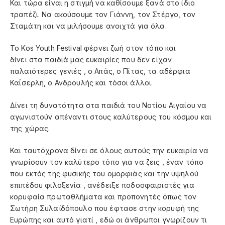
Και τώρα είναι η στιγμή να καθίσουμε ξανά στο ίδιο
τραπέζι. Να ακούσουμε τον Γιάννη, τον Στέργο, τον
Σταμάτη και να μιλήσουμε ανοιχτά για όλα.
Το Kos Youth Festival φέρνει ζωή στον τόπο και
δίνει στα παιδιά μας ευκαιρίες που δεν είχαν
παλαιότερες γενιές , ο Απάς, ο Πίτας, τα αδέρφια
Καΐσερλη, ο Ανδρουλής και τόσοι άλλοι.
Δίνει τη δυνατότητα στα παιδιά του Νοτίου Αιγαίου να
αγωνιστούν απέναντι στους καλύτερους του κόσμου και
της χώρας.
Και ταυτόχρονα δίνει σε όλους αυτούς την ευκαιρία να
γνωρίσουν τον καλύτερο τόπο για να ζεις , έναν τόπο
που εκτός της φυσικής του ομορφιάς και την υψηλού
επιπέδου φιλοξενία , ανέδειξε ποδοσφαιριστές για
κορυφαία πρωταθλήματα και προπονητές όπως τον
Σωτήρη Συλαϊδόπουλο που έφτασε στην κορυφή της
Ευρώπης και αυτό γιατί , εδώ οι άνθρωποι γνωρίζουν τι