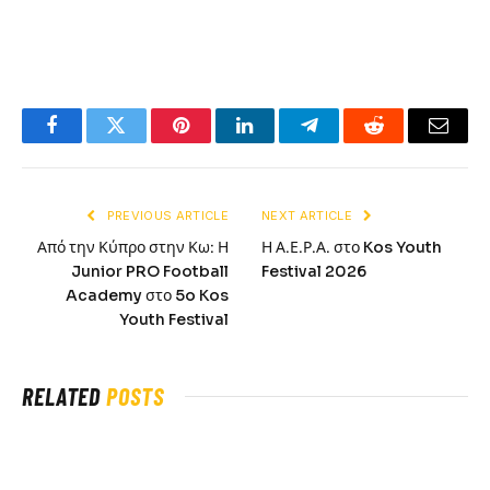
Facebook
Twitter
Pinterest
LinkedIn
Telegram
Reddit
Email
PREVIOUS ARTICLE
NEXT ARTICLE
Από την Κύπρο στην Κω: Η
Η Α.Ε.Ρ.Α. στο Kos Youth
Junior PRO Football
Festival 2026
Academy στο 5o Kos
Youth Festival
RELATED
POSTS