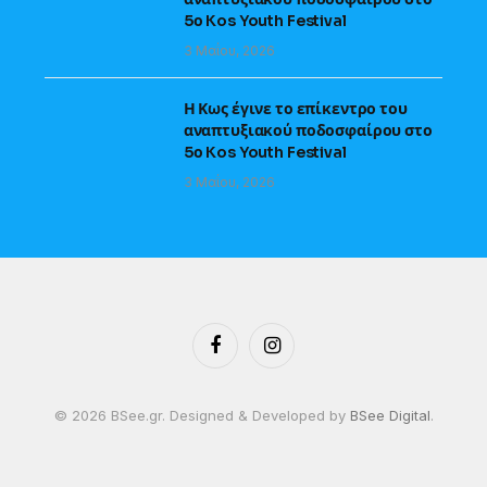
5ο Kos Youth Festival
3 Μαΐου, 2026
Η Κως έγινε το επίκεντρο του
αναπτυξιακού ποδοσφαίρου στο
5ο Kos Youth Festival
3 Μαΐου, 2026
Facebook
Instagram
© 2026 BSee.gr. Designed & Developed by
BSee Digital
.