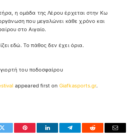
τήρα, η ομάδα της Λέρου έρχεται στην Κω
διοργάνωση που μεγαλώνει κάθε χρόνο και
αίρου στο Αιγαίο.
ζει εδώ. Το πάθος δεν έχει όρια.
 γιορτή του ποδοσφαίρου
stival
appeared first on
Giafkasports.gr
.
k
Twitter
Pinterest
LinkedIn
Telegram
Reddit
Email